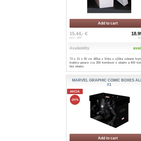
Add to cart
15.44,- €
18.9
excl. VAT
in
Availability
avai
73 x 21 x 30 cm dĺžka x šírka x výška vrátane kryt
krabice uprace cca 300 komiksov s obalmi a 400 ko
bez obalov.
MARVEL GRAPHIC COMIC BOXES AL
#1
AKCIA
-20%
Add to cart