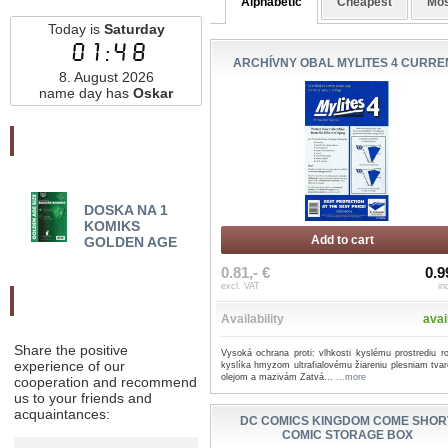
Alphabetic
Cheapest
Mos
Today is
Saturday
01:48
ARCHÍVNY OBAL MYLITES 4 CURRE
8. August 2026
name day has
Oskar
Najnovšie pridané
DOSKA NA 1
BRZRKR
MA
KOMIKS
(BERZERKER) SHORT
COMI
Add to cart
GOLDEN AGE
BOX
0.81,- €
0.9
excl. VAT
in
Odporučte nás
Availability
avai
Share the positive
Vysoká ochrana proti: vlhkosti kyslému prostrediu r
experience of our
kyslíka hmyzom ultrafialovému žiareniu plesniam tvar
olejom a mazivám Zatvá...
...more
cooperation and recommend
us to your friends and
acquaintances:
DC COMICS KINGDOM COME SHOR
COMIC STORAGE BOX