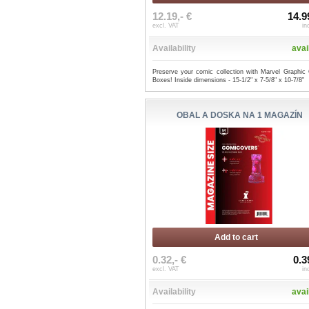
12.19,- €
14.9
excl. VAT
in
Availability
avai
Preserve your comic collection with Marvel Graphic
Boxes! Inside dimensions - 15-1/2" x 7-5/8" x 10-7/8"
OBAL A DOSKA NA 1 MAGAZÍN
Add to cart
0.32,- €
0.3
excl. VAT
in
Availability
avai