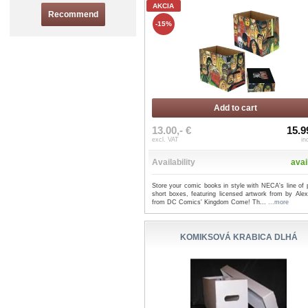
AKCIA
Recommend
-15%
Add to cart
13.00,- €
15.9
excl. VAT
in
Availability
avai
Store your comic books in style with NECA's line of 
short boxes, featuring licensed artwork from by Ale
from DC Comics' Kingdom Come! Th...
...more
KOMIKSOVÁ KRABICA DLHÁ