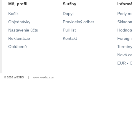
Môj profil
Služby
Inform
Košík
Dopyt
Perly m
Objednávky
Pravidelný odber
Skladom
Nastavenie účtu
Pull list
Hodnote
Reklamácie
Kontakt
Foreig
Obľúbené
Termíny
Nová c
EUR - C
© 2026 WEXBO |
www.wexbo.com