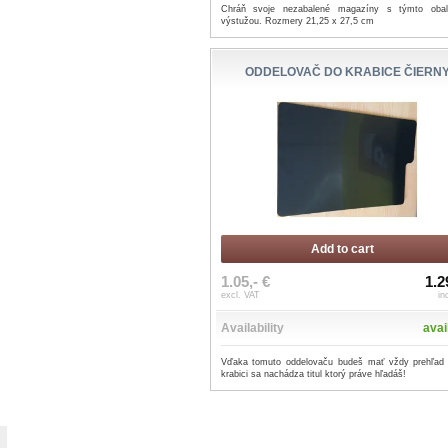
Chráň svoje nezabalené magazíny s týmto oba
výstužou. Rozmery 21,25 x 27,5 cm
ODDELOVAČ DO KRABICE ČIERN
Add to cart
1.05,- €
1.2
excl. VAT
in
Availability
avai
Vďaka tomuto oddelovaču budeš mať vždy prehľad
krabici sa nachádza titul ktorý práve hľadáš!