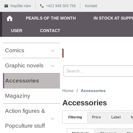
Napíšte nám
+421 948 303 756
Kontakt
PEARLS OF THE MONTH
IN STOCK AT SUPP
USER
CONTACT
Comics
Vyhľadávanie
Graphic novels
Accessories
Home
/
Accessories
Magazíny
Accessories
Action figures &
Filtering
Price
Label
M
Popculture stuff